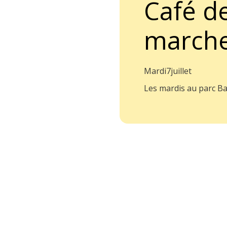
Café d
march
Mardi
7
juillet
Les mardis au parc B