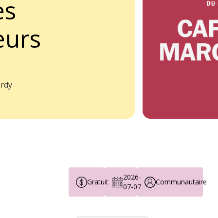
es
eurs
ardy
2026-
Gratuit
Communautaire
07-07